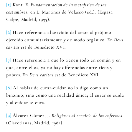
[5]
Kant, E.
Fundamentación de la metafísica de las
costumbres
, en L. Martinez de Velasco (ed.), (Espasa
Calpe, Madrid, 1995).
[6]
Hace referencia al servicio del amor al prójimo
ejercido comunitariamente y de modo orgánico. En
Deus
caritas est
de Benedicto XVI.
[7]
Hace referencia a que lo tienen todo en común y en
que, entre ellos, ya no hay diferencias entre ricos y
pobres. En
Deus caritas est
de Benedicto XVI.
[8]
Al hablar de curar-cuidar no lo digo como un
binomio, sino como una realidad única; al curar se cuida
y al cuidar se cura.
[9]
Álvarez Gómez, J.
Religiosos al servicio de los enfermos
(Claretianas, Madrid, 1982).