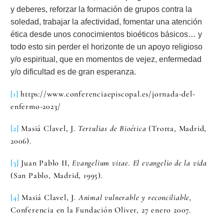
y deberes, reforzar la formación de grupos contra la
soledad, trabajar la afectividad, fomentar una atención
ética desde unos conocimientos bioéticos básicos… y
todo esto sin perder el horizonte de un apoyo religioso
y/o espiritual, que en momentos de vejez, enfermedad
y/o dificultad es de gran esperanza.
[1]
https://www.conferenciaepiscopal.es/jornada-del-
enfermo-2023/
[2]
Masiá Clavel, J.
Tertulias de Bioética
(Trotta, Madrid,
2006).
[3]
Juan Pablo II,
Evangelium vitae. El evangelio de la vida
(San Pablo, Madrid, 1995).
[4]
Masiá Clavel, J.
Animal vulnerable y reconciliable,
Conferencia en la Fundación Oliver, 27 enero 2007.