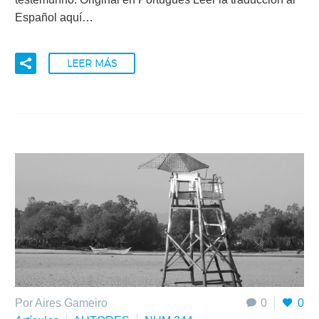
Español aquí…
LEER MÁS
Por Aires Gameiro
0
0