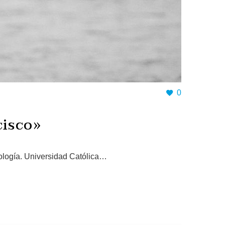
0
cisco»
ología. Universidad Católica…