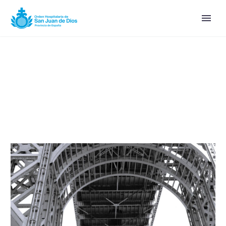
María Pilar Núñez Cubero