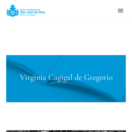
Virginia Cagigal de Gregorio