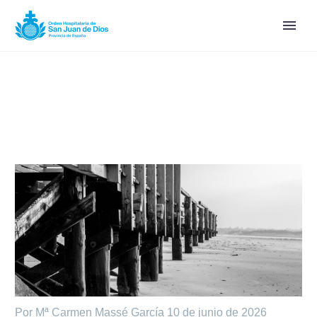
Por Mª Carmen Massé García
10 de junio de 2026