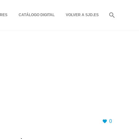
RES
CATÁLOGO DIGITAL
VOLVER A SJD.ES
0