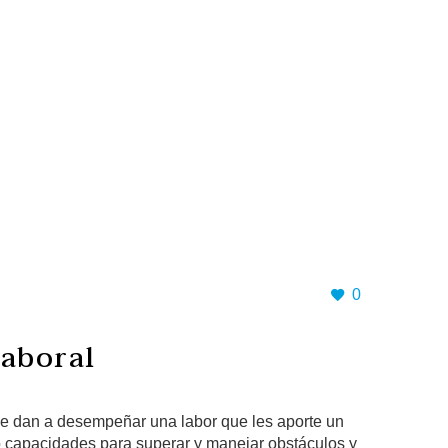
0
laboral
e le dan a desempeñar una labor que les aporte un
ndo capacidades para superar y manejar obstáculos y