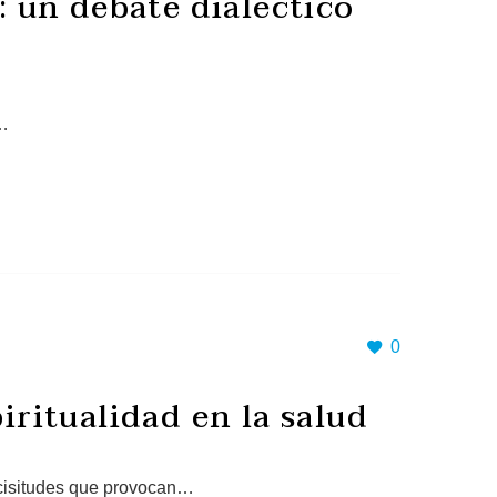
d: un debate dialéctico
s…
0
piritualidad en la salud
icisitudes que provocan…