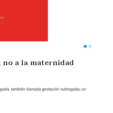
0
l no a la maternidad
ogada, también llamada gestación subrogada; un