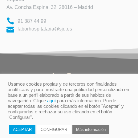
Av. Concha Espina, 32 28016 – Madrid
91 387 44 99
laborhospitalaria@sjd.es
Usamos cookies propias y de terceros con finalidades
analíticaas y para mostrarte una publicidad personalizada en
base a un perfil elaborado a partir de sus habitos de
TÉRMINOS DE USO
PRIVACIDAD
navegación. Clique
aquí
para más información. Puede
POLÍTICA DE COOKIES
aceptar todas las cookies clicando en el botón "Aceptar" y
configurarlas o rechazar su uso clicando en el botón
"Configurar".
© Orden Hospitalaria San Juan de Diós
ACEPTAR
CONFIGURAR
Más información