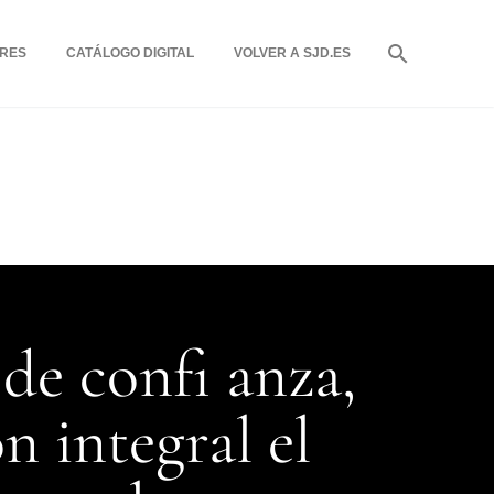
RES
CATÁLOGO DIGITAL
VOLVER A SJD.ES
 de confi anza,
 integral el