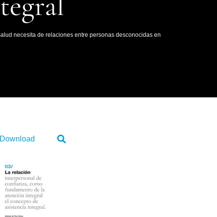
tegral
n salud necesita de relaciones entre personas desconocidas en
Download