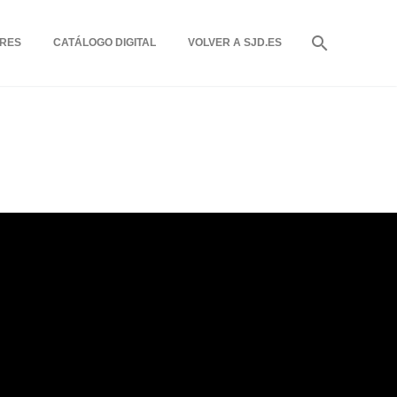
RES
CATÁLOGO DIGITAL
VOLVER A SJD.ES
l