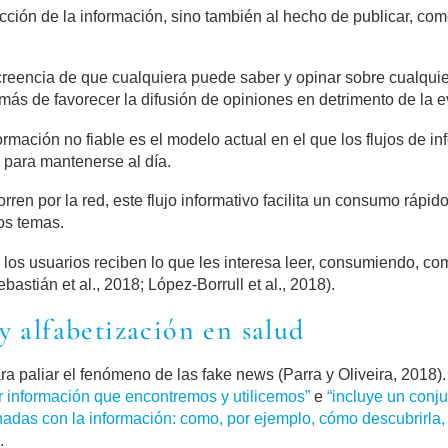
cción de la información, sino también al hecho de publicar, comen
reencia de que cualquiera puede saber y opinar sobre cualquier
emás de favorecer la difusión de opiniones en detrimento de la e
formación no fiable es el modelo actual en el que los flujos de 
a para mantenerse al día.
ren por la red, este flujo informativo facilita un consumo rápi
los temas.
, los usuarios reciben lo que les interesa leer, consumiendo, co
stián et al., 2018; López-Borrull et al., 2018).
y alfabetización en salud
ara paliar el fenómeno de las fake news (Parra y Oliveira, 2018
er información que encontremos y utilicemos”
e
“incluye un conj
adas con la información: como, por ejemplo, cómo descubrirla, ac
.