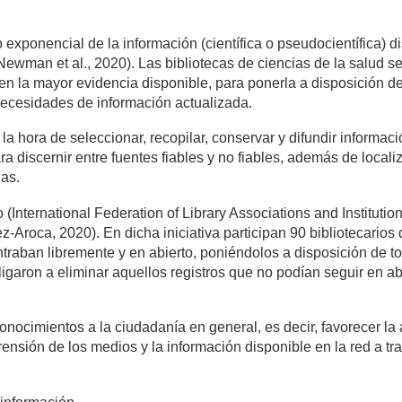
exponencial de la información (científica o pseudocientífica) d
(Newman et al., 2020). Las bibliotecas de ciencias de la salud 
n la mayor evidencia disponible, para ponerla a disposición del 
 necesidades de información actualizada.
 la hora de seleccionar, recopilar, conservar y difundir informac
 discernir entre fuentes fiables y no fiables, además de locali
nas.
 (International Federation of Library Associations and Institutio
-Aroca, 2020). En dicha iniciativa participan 90 bibliotecarios d
traban libremente y en abierto, poniéndolos a disposición de 
bligaron a eliminar aquellos registros que no podían seguir en a
onocimientos a la ciudadanía en general, es decir, favorecer la 
nsión de los medios y la información disponible en la red a tra