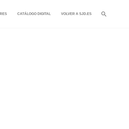
RES
CATÁLOGO DIGITAL
VOLVER A SJD.ES