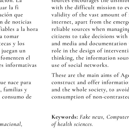
ación. La
sources encourages the disinfo
ar la fi
with the difficult mission to ev
ación que
validity of the vast amount of
ón de noticias
internet, apart from the emerg
iables a la hora
reliable sources when managing
 a tomar
citizens to take decisions with
tecas y los
and media and documentation pr
 juegan un
role in the design of intervent
e fomenten el
thinking, the information sour
es informativas
use of social networks.
These are the main aims of Age
que nace para
construct and offer information
, familias y
and the whole society, to avoi
el consumo de
consumption of non-contrasted
Keywords:
Fake news, Computer 
rmacional,
of health sciences.