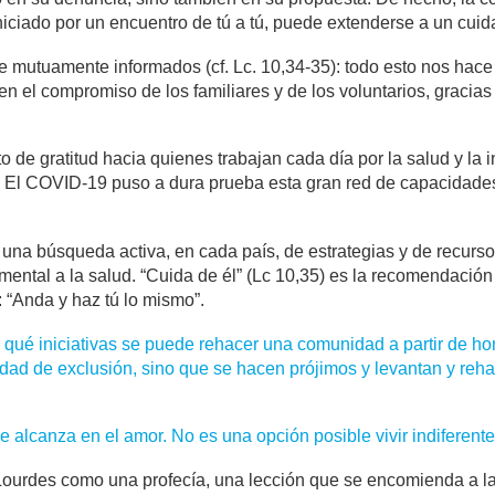
iniciado por un encuentro de tú a tú, puede extenderse a un cui
 mutuamente informados (cf. Lc. 10,34-35): todo esto nos hace 
 en el compromiso de los familiares y de los voluntarios, gracias
e gratitud hacia quienes trabajan cada día por la salud y la i
. El COVID-19 puso a dura prueba esta gran red de capacidades y
 una búsqueda activa, en cada país, de estrategias y de recurs
amental a la salud. “Cuida de él” (Lc 10,35) es la recomendació
: “Anda y haz tú lo mismo”.
 qué iniciativas se puede rehacer una comunidad a partir de h
dad de exclusión, sino que se hacen prójimos y levantan y rehab
alcanza en el amor. No es una opción posible vivir indiferentes
Lourdes como una profecía, una lección que se encomienda a la