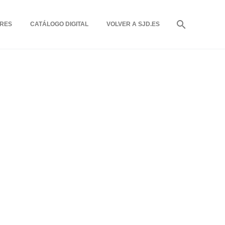
RES
CATÁLOGO DIGITAL
VOLVER A SJD.ES