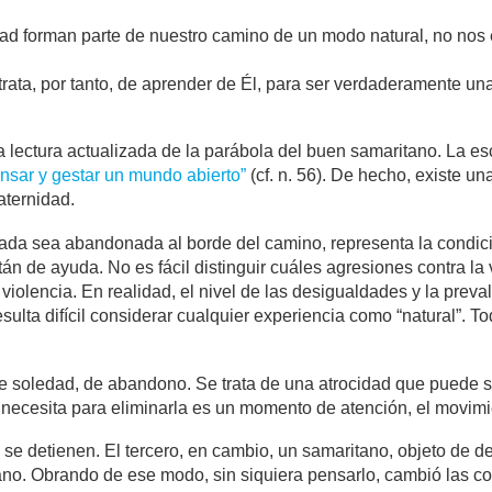
dad forman parte de nuestro camino de un modo natural, no nos e
 trata, por tanto, de aprender de Él, para ser verdaderamente
lectura actualizada de la parábola del buen samaritano. La es
nsar y gestar un mundo abierto”
(cf. n. 56). De hecho, existe u
aternidad.
jada sea abandonada al borde del camino, representa la condic
 de ayuda. No es fácil distinguir cuáles agresiones contra la
a violencia. En realidad, el nivel de las desigualdades y la prev
ulta difícil considerar cualquier experiencia como “natural”. Tod
de soledad, de abandono. Se trata de una atrocidad que puede s
e necesita para eliminarla es un momento de atención, el movimi
 se detienen. El tercero, en cambio, un samaritano, objeto de d
ano. Obrando de ese modo, sin siquiera pensarlo, cambió las c