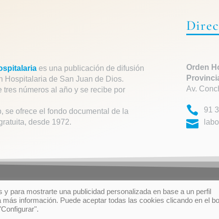
Direc
Orden Ho
spitalaria
es una publicación de difusión
Provinci
n Hospitalaria de San Juan de Dios.
Av. Conc
e tres números al año y se recibe por
91 3
, se ofrece el fondo documental de la
gratuita, desde 1972.
labo
 y para mostrarte una publicidad personalizada en base a un perfil
ÉRMINOS DE USO
PRIVACIDAD
POLÍTICA DE COOKI
 más información. Puede aceptar todas las cookies clicando en el b
"Configurar".