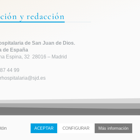
ción y redacción
spitalaria de
San Juan de Dios.
a de España
ha Espina, 32 28016 – Madrid
87 44 99
rhospitalaria@sjd.es
ES
otón
ACEPTAR
CONFIGURAR
Más información