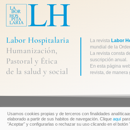
Labor Hospitalaria
La revista
Labor Ho
mundial de la Orde
Humanización,
La revista consta d
Pastoral
y
Ética
suscripción anual.
En esta página web
de la
salud y social
revista, de manera 
Usamos cookies propias y de terceros con finalidades analíticaas
© Orden Hospitalaria San Juan de Diós
T
elaborado a partir de sus habitos de navegación. Clique
aquí
para
"Aceptar" y configurarlas o rechazar su uso clicando en el botón 