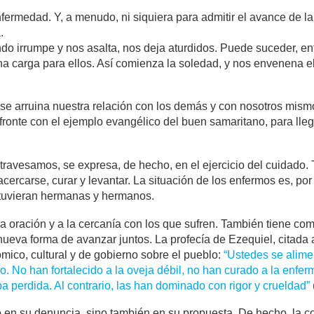
rmedad. Y, a menudo, ni siquiera para admitir el avance de la
.
uando irrumpe y nos asalta, nos deja aturdidos. Puede suceder,
carga para ellos. Así comienza la soledad, y nos envenena el 
 arruina nuestra relación con los demás y con nosotros mismos
fronte con el ejemplo evangélico del buen samaritano, para llega
atravesamos, se expresa, de hecho, en el ejercicio del cuidado.
rcarse, curar y levantar. La situación de los enfermos es, por
 tuvieran hermanas y hermanos.
la oración y a la cercanía con los que sufren. También tiene com
a nueva forma de avanzar juntos. La profecía de Ezequiel, citada 
mico, cultural y de gobierno sobre el pueblo:
“Ustedes se alime
ño. No han fortalecido a la oveja débil, no han curado a la enf
a perdida. Al contrario, las han dominado con rigor y crueldad”
o en su denuncia, sino también en su propuesta. De hecho, la c