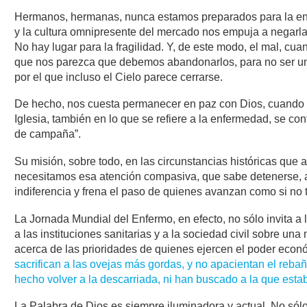
Hermanos, hermanas, nunca estamos preparados para la enfe
y la cultura omnipresente del mercado nos empuja a negarla
No hay lugar para la fragilidad. Y, de este modo, el mal, c
que nos parezca que debemos abandonarlos, para no ser una 
por el que incluso el Cielo parece cerrarse.
De hecho, nos cuesta permanecer en paz con Dios, cuando se
Iglesia, también en lo que se refiere a la enfermedad, se con
de campaña”.
Su misión, sobre todo, en las circunstancias históricas que 
necesitamos esa atención compasiva, que sabe detenerse, ace
indiferencia y frena el paso de quienes avanzan como si no
La Jornada Mundial del Enfermo, en efecto, no sólo invita a 
a las instituciones sanitarias y a la sociedad civil sobre un
acerca de las prioridades de quienes ejercen el poder econó
sacrifican a las ovejas más gordas, y no apacientan el reba
hecho volver a la descarriada, ni han buscado a la que estab
La Palabra de Dios es siempre iluminadora y actual. No sól