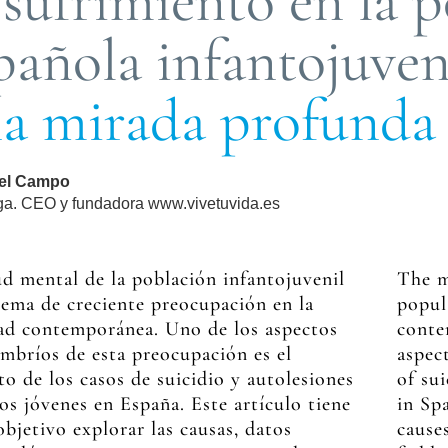
 sufrimiento en la 
pañola infantojuveni
a mirada profunda
del Campo
ga. CEO y fundadora www.vivetuvida.es
ud mental de la población infantojuvenil
The m
tema de creciente preocupación en la
popul
ad contemporánea. Uno de los aspectos
conte
mbríos de esta preocupación es el
aspect
o de los casos de suicidio y autolesiones
of su
los jóvenes en España. Este artículo tiene
in Spa
bjetivo explorar las causas, datos
cause