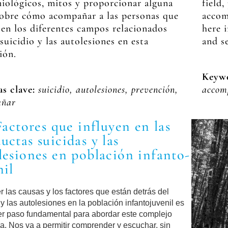
iológicos, mitos y proporcionar alguna
field
sobre cómo acompañar a las personas que
accom
 en los diferentes campos relacionados
here i
 suicidio y las autolesiones en esta
and s
ión.
Keywo
as clave:
suicidio, autolesiones, prevención,
accom
añar
 Factores que influyen en las
uctas suicidas y las
lesiones en población infanto-
nil
 las causas y los factores que están detrás del
 y las autolesiones en la población infantojuvenil es
er paso fundamental para abordar este complejo
a. Nos va a permitir comprender y escuchar, sin