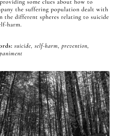
, providing some clues about how to
pany the suffering population dealt with
n the different spheres relating to suicide
elf-harm.
rds:
suicide, self-harm, prevention,
paniment