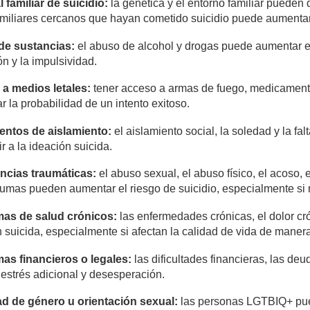
a
l familiar de suicidio:
la genética y el entorno familiar pueden
amiliares cercanos que hayan cometido suicidio puede aumentar 
de sustancias:
el abuso de alcohol y drogas puede aumentar el 
n y la impulsividad.
 a medios letales:
tener acceso a armas de fuego, medicamento
 la probabilidad de un intento exitoso.
e
n
t
o
s de aislamiento:
el aislamiento social, la soledad y la fa
ir a la ideación suicida.
ncias traumáticas:
el abuso sexual, el abuso físico, el acoso, 
raumas pueden aumentar el riesgo de suicidio, especialmente s
ma
s de salud crónicos:
las enfermedades crónicas, el dolor cr
 suicida, especialmente si afectan la calidad de vida de manera 
ma
s financieros o legales:
las dificultades financieras, las d
estrés adicional y desesperación.
a
d de género u orientación sexual:
las personas LGTBIQ+ pued