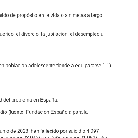
tido de propósito en la vida o sin metas a largo
erido, el divorcio, la jubilación, el desempleo u
 en población adolescente tiende a equipararse 1:1)
ud del problema en España:
dio (fuente: Fundación Española para la
unio de 2023, han fallecido por suicidio 4.097
as varones (3.042) y un 26% mujeres (1.051). Por