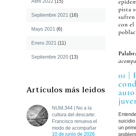
epidem
Abril 2022
(15)
pista 
Septiembre 2021
(16)
sufren
con el
Mayo 2021
(6)
poblac
Enero 2021
(11)
Palabr
Septiembre 2020
(13)
acomp
01 |
cond
Artículos más leidos
auto
juve
NUM.344 | No a la
Entender
cultura del descarte:
suicidio
Francisco renueva el
un prim
modo de acompañar
10 de junio de 2026
problem