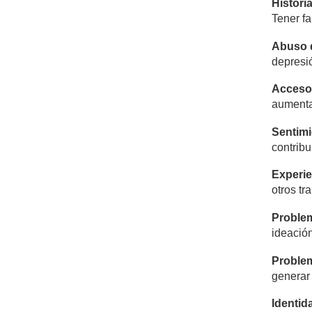
H
i
s
t
o
r
i
Tener f
A
bus
o 
depresió
A
cc
e
s
o
aumentar
S
e
n
t
i
m
i
contribu
Experie
otros t
P
r
ob
l
e
ideación
P
r
ob
l
e
generar 
I
d
e
n
t
i
d