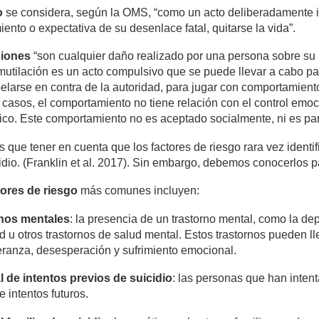
o
se considera, según la OMS, “como un acto deliberadamente i
ento o expectativa de su desenlace fatal, quitarse la vida”.
siones
“son cualquier daño realizado por una persona sobre su p
utilación es un acto compulsivo que se puede llevar a cabo par
elarse en contra de la autoridad, para jugar con comportamiento
casos, el comportamiento no tiene relación con el control emoc
co. Este comportamiento no es aceptado socialmente, ni es parte
que tener en cuenta que los factores de riesgo rara vez identif
idio. (Franklin et al. 2017). Sin embargo, debemos conocerlos 
tores de riesgo
más comunes incluyen:
no
s mentales
: la presencia de un trastorno mental, como la depr
 u otros trastornos de salud mental. Estos trastornos pueden l
ranza, desesperación y sufrimiento emocional.
a
l de intentos previos de suicidio
: las personas que han inten
e intentos futuros.