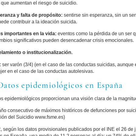
 que aumentan el riesgo de suicidio.
er
a
n
za y falta de propósito:
sentirse sin esperanza, sin un sen
ede contribuir a la ideación suicida.
o
s importantes en la vida:
eventos como la pérdida de un ser qu
ambios significativos pueden desencadenar crisis emocionales.
lamiento o institucionalización.
:
ser varón (3/4) (en el caso de las conductas suicidas, aunque
jer en el caso de las conductas autolesivas.
 Datos epidemiológicos en España
os epidemiológicos proporcionan una visión clara de la magnit
año consecutivo de máximos históricos de defunciones por suici
ión del Suicidio www.fsme.es)
 según los datos provisionales publicados por el INE el 26 de j
s en España, una media de 11,2 personas al día; un 74% de ell