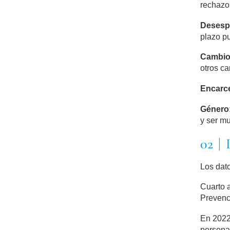
rechazo
D
e
s
e
sp
plazo pu
C
am
b
i
otros c
Encarce
G
é
n
er
o
y ser mu
02 |
Los dat
Cuarto 
Prevenc
En 2022,
persona