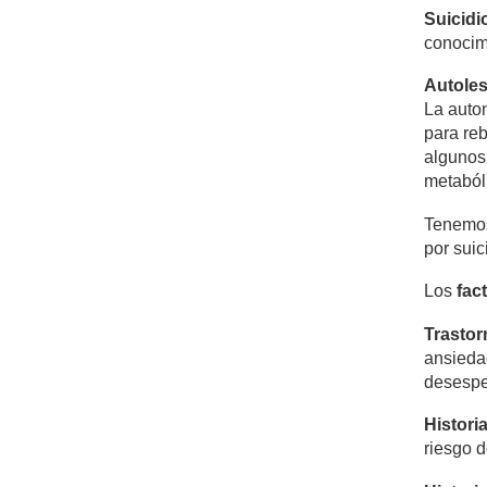
Suicidi
conocimi
Autole
La autom
para reb
algunos 
metabóli
Tenemos 
por suic
Los
fac
T
r
a
s
t
o
r
ansiedad
desespe
H
i
s
t
o
r
i
riesgo d