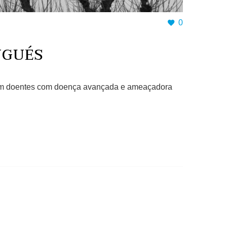
0
UGUÉS
a, em doentes com doença avançada e ameaçadora