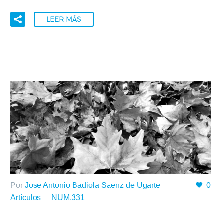
LEER MÁS
Por
Jose Antonio Badiola Saenz de Ugarte
0
Artículos
NUM.331