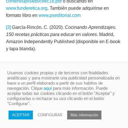
content/uploads/ceec16.pdf
o buscando en
www.funderetica.org
. También puede adquirirse en
formato libro en
www.pseditorial.com
[3]
García-Rincón, C. (2020).
Cocinando Aprendizajes.
150 recetas prácticas para educar en valores.
Madrid,
Amazon Independently Published (disponible en E-book
y tapa blanda).
Usamos cookies propias y de terceros con finalidades
analíticaas y para mostrarte una publicidad personalizada en
base a un perfil elaborado a partir de sus habitos de
navegación. Clique
aquí
para más información. Puede
aceptar todas las cookies clicando en el botón "Aceptar" y
configurarlas o rechazar su uso clicando en el botón
"Configurar".
Descargar El Artículo En Formato PDF
ACEPTAR
CONFIGURAR
Más información