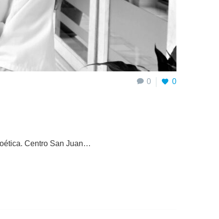
0
0
ioética. Centro San Juan…