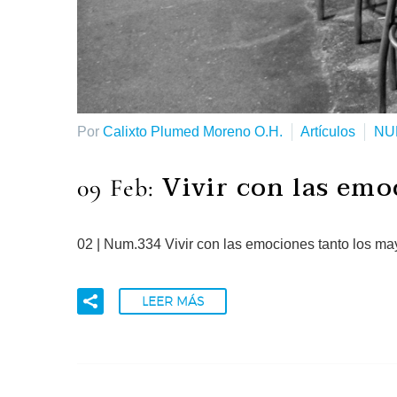
Por
Calixto Plumed Moreno O.H.
Artículos
NU
Vivir con las emo
09 Feb:
02 | Num.334 Vivir con las emociones tanto los m
LEER MÁS