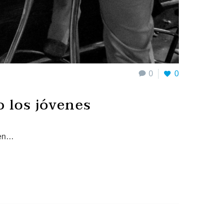
0
0
 los jóvenes
 en…