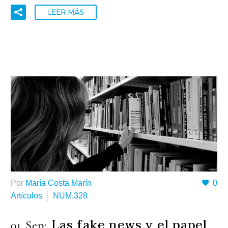
LEER MÁS
Por
María Costa Marín
0
Artículos
NUM.328
Las fake news y el papel
01 Sep: